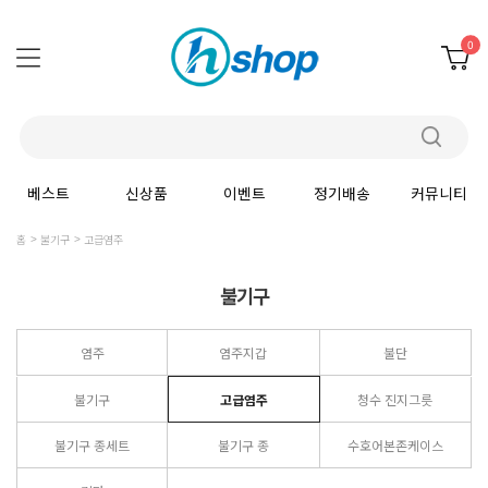
0
베스트
신상품
이벤트
정기배송
커뮤니티
홈
불기구
고급염주
불기구
염주
염주지갑
불단
불기구
고급염주
청수 진지그릇
불기구 종세트
불기구 종
수호어본존케이스