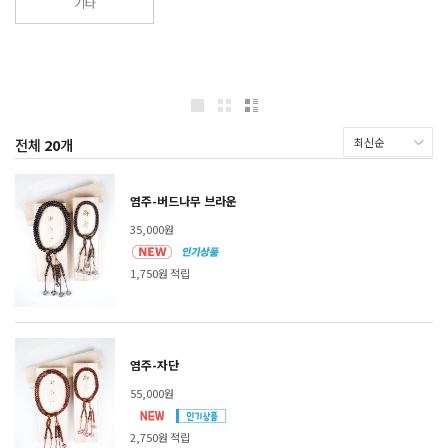
기타
전체
20
개
염주-버드나무 브라운
35,000원
1,750원 적립
염주-자단
55,000원
2,750원 적립