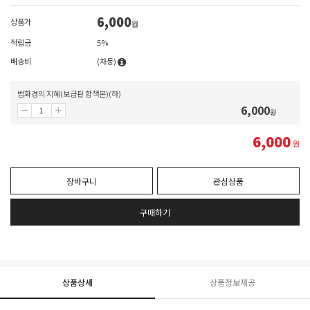
6,000
상품가
원
적립금
5%
배송비
(차등)
법화경의 지혜(보급판 합책본)(하)
6,000
원
6,000
원
장바구니
관심상품
구매하기
상품상세
상품정보제공