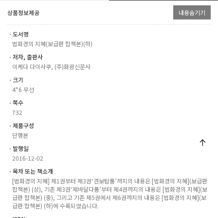
상품정보제공
내용숨기기
ㆍ도서명
법화경의 지혜(보급판 합책본)(하)
ㆍ저자, 출판사
이케다 다이사쿠, (주)화광신문사
ㆍ크기
4*6 무선
ㆍ쪽수
732
ㆍ제품구성
단행본
ㆍ발행일
2016-12-02
ㆍ목차 또는 책소개
[법화경의 지혜] 제1권부터 제3권‘견보탑품’까지의 내용은 [법화경의 지혜](보급판
합책본) (상), 기존 제3권‘제바달다품’부터 제4권까지의 내용은 [법화경의 지혜](보
급판 합책본) (중), 그리고 기존 제5권에서 제6권까지의 내용은 [법화경의 지혜](보
급판 합책본) (하)에 수록되었습니다.