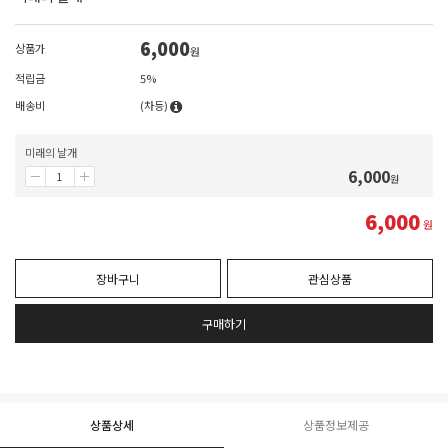
6,000
상품가
원
적립금
5%
배송비
(차등)
미래의 날개
6,000
원
6,000
원
장바구니
관심상품
구매하기
상품상세
상품정보제공