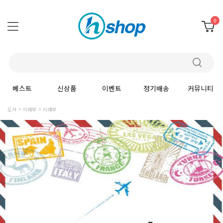
0
베스트
신상품
이벤트
정기배송
커뮤니티
도서
미래부
미래부