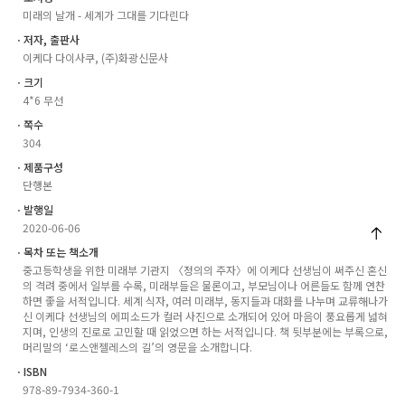
미래의 날개 - 세계가 그대를 기다린다
ㆍ저자, 출판사
이케다 다이사쿠, (주)화광신문사
ㆍ크기
4*6 무선
ㆍ쪽수
304
ㆍ제품구성
단행본
ㆍ발행일
2020-06-06
ㆍ목차 또는 책소개
중고등학생을 위한 미래부 기관지 〈정의의 주자〉에 이케다 선생님이 써주신 혼신
의 격려 중에서 일부를 수록, 미래부들은 물론이고, 부모님이나 어른들도 함께 연찬
하면 좋을 서적입니다. 세계 식자, 여러 미래부, 동지들과 대화를 나누며 교류해나가
신 이케다 선생님의 에피소드가 컬러 사진으로 소개되어 있어 마음이 풍요롭게 넓혀
지며, 인생의 진로로 고민할 때 읽었으면 하는 서적입니다. 책 뒷부분에는 부록으로,
머리말의 ‘로스앤젤레스의 길’의 영문을 소개합니다.
ㆍISBN
978-89-7934-360-1