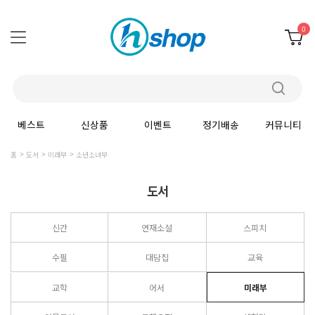
0
베스트
신상품
이벤트
정기배송
커뮤니티
홈
도서
미래부
소년소녀부
도서
신간
연재소설
스피치
수필
대담집
교육
교학
어서
미래부