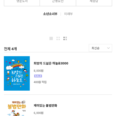
영문도서
근행요전
체험담
소년소녀부
미래부
전체
4
개
희망의 드넓은 하늘로8000
8,000원
400원 적립
재미있는 불법만화
6,000원