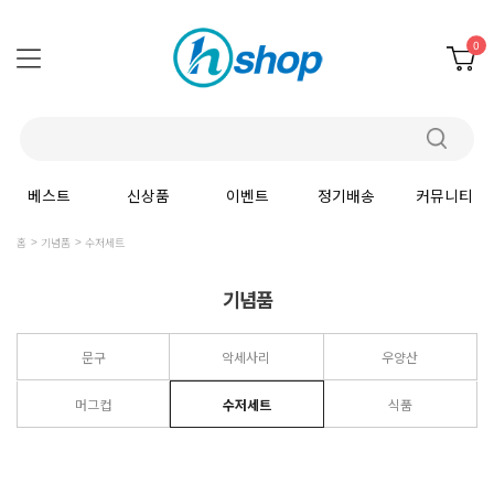
0
베스트
신상품
이벤트
정기배송
커뮤니티
홈
기념품
수저세트
기념품
문구
악세사리
우양산
머그컵
수저세트
식품