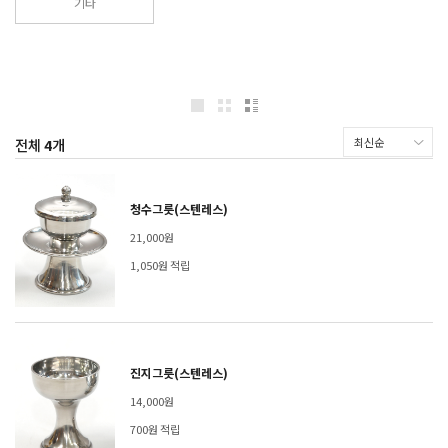
기타
전체
4
개
청수그릇(스텐레스)
21,000원
1,050원 적립
진지그릇(스텐레스)
14,000원
700원 적립