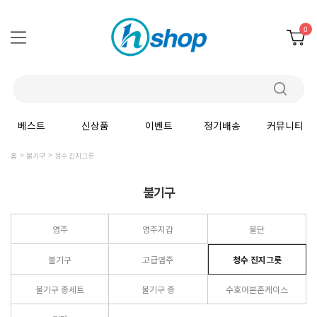
0
베스트
신상품
이벤트
정기배송
커뮤니티
홈
불기구
청수 진지그릇
불기구
염주
염주지갑
불단
불기구
고급염주
청수 진지그릇
불기구 종세트
불기구 종
수호어본존케이스