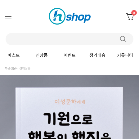
0
베스트
신상품
이벤트
정기배송
커뮤니티
화광신문사 전체상품