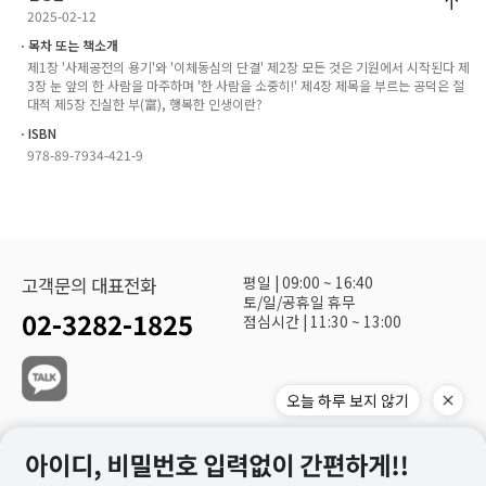
2025-02-12
ㆍ목차 또는 책소개
제1장 '사제공전의 용기'와 '이체동심의 단결' 제2장 모든 것은 기원에서 시작된다 제
3장 눈 앞의 한 사람을 마주하며 '한 사람을 소중히!' 제4장 제목을 부르는 공덕은 절
대적 제5장 진실한 부(富), 행복한 인생이란?
ㆍISBN
978-89-7934-421-9
평일 | 09:00 ~ 16:40
고객문의 대표전화
토/일/공휴일 휴무
02-3282-1825
점심시간 | 11:30 ~ 13:00
오늘 하루 보지 않기
(주)화광신문사 대표이사 : 정재환