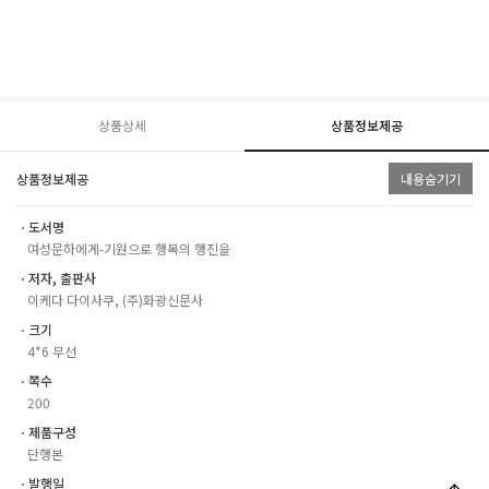
상품상세
상품정보제공
상품정보제공
내용숨기기
ㆍ도서명
여성문하에게-기원으로 행복의 행진을
ㆍ저자, 출판사
이케다 다이사쿠, (주)화광신문사
ㆍ크기
4*6 무선
ㆍ쪽수
200
ㆍ제품구성
단행본
ㆍ발행일