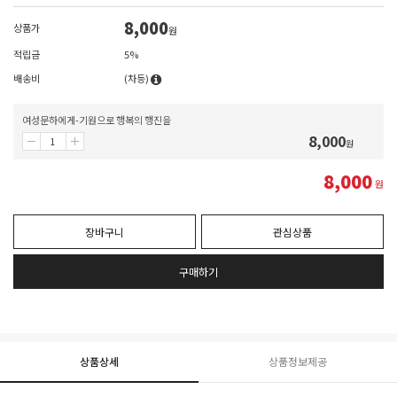
8,000
상품가
원
적립금
5%
배송비
(차등)
여성문하에게-기원으로 행복의 행진을
8,000
원
8,000
원
장바구니
관심상품
구매하기
상품상세
상품정보제공