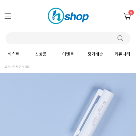
0
베스트
신상품
이벤트
정기배송
커뮤니티
화광신문사 전체상품