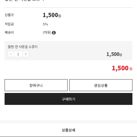
1,500
상품가
원
적립금
5%
배송비
(차등)
젤펜-한 사람을 소중히
1,500
원
1,500
원
장바구니
관심상품
구매하기
상품상세