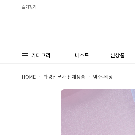
즐겨찾기
카테고리
베스트
신상품
HOME
화광신문사 전체상품
염주-비상
>
>