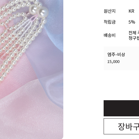
원산지
KR
적립금
5%
전체 
배송비
청구됩
염주-비상
15,000
장바