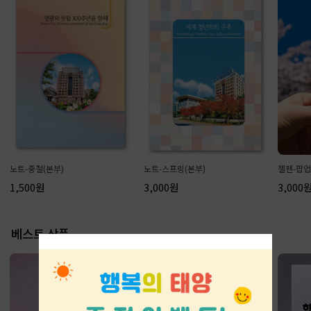
노트-중철(본부)
노트-스프링(본부)
젤펜-팝업
1,500원
3,000원
3,000
베스트 상품