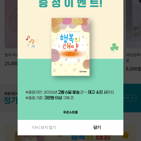
염주-비상
염주-버드나무 브라운
여성문하
을
15,000원
35,000원
8,000
다시 보지 않기
닫기