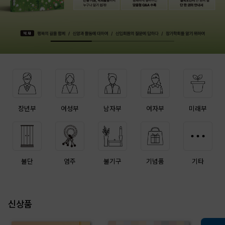
장년부
여성부
남자부
여자부
미래부
불단
염주
불기구
기념품
기타
신상품