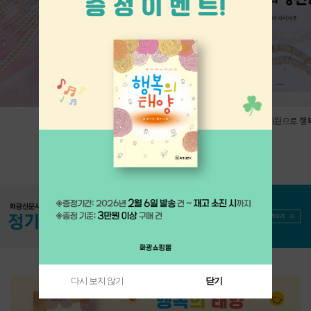
염주-버드나무 브라운
여성문하에게-기원으로 행복의 행진
어서 한구
을
35,000원
8,000
8,000원
다시 보지 않기
닫기