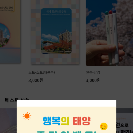
노트-스프링(본부)
젤펜-팝업
우양산(자
3,000원
3,000원
15,00
베스트 상품