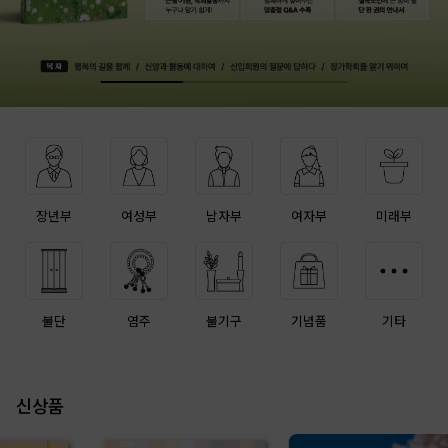
장년부
여성부
남자부
여자부
미래부
불단
염주
불기구
기념품
기타
신상품