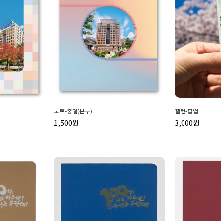
노트-중철(본부)
젤펜-팝업
1,500원
3,000원