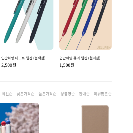
인간혁명 미도트 젤펜 (블랙심)
인간혁명 퓨어 젤펜 (컬러심)
2,500원
1,500원
최신순
낮은가격순
높은가격순
상품명순
판매순
리뷰많은순