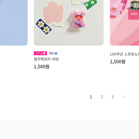
100주년 스프링노
점착메모지-희망
2,500원
1,500원
1
2
3
>>