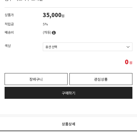
35,000
상품가
원
적립금
5%
배송비
(차등)
색상
0
원
장바구니
관심상품
구매하기
상품상세