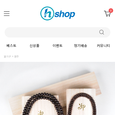
0
베스트
신상품
이벤트
정기배송
커뮤니티
불기구
염주