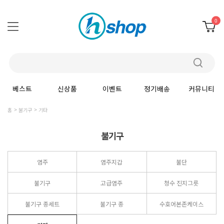
0
베스트
신상품
이벤트
정기배송
커뮤니티
홈
불기구
기타
불기구
염주
염주지갑
불단
불기구
고급염주
청수 진지그릇
불기구 종세트
불기구 종
수호어본존케이스