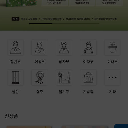
장년부
여성부
남자부
여자부
미래부
불단
염주
불기구
기념품
기타
신상품