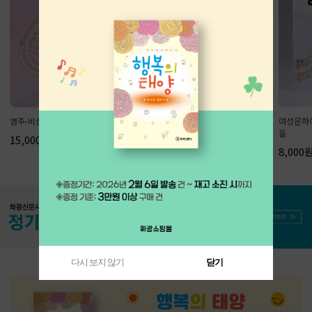
염주-비상
염주-버드나무 브라운
여성문하에
을
15,000원
35,000원
8,000원
다시 보지 않기
닫기