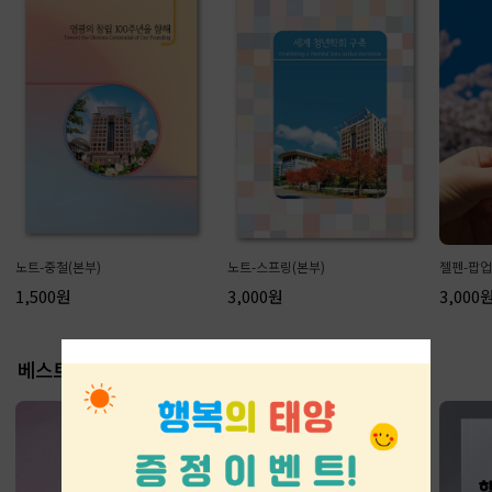
노트-중철(본부)
노트-스프링(본부)
젤펜-팝업
1,500원
3,000원
3,000원
베스트 상품