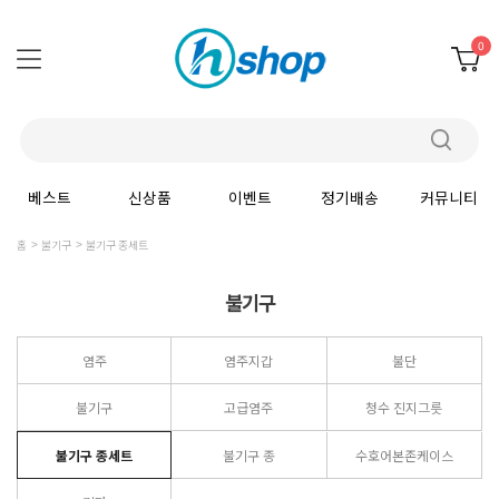
0
베스트
신상품
이벤트
정기배송
커뮤니티
홈
불기구
불기구 종세트
불기구
염주
염주지갑
불단
불기구
고급염주
청수 진지그릇
불기구 종세트
불기구 종
수호어본존케이스