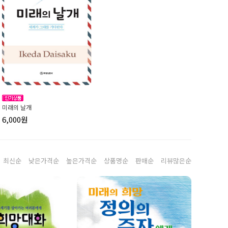
미래의 날개
6,000원
최신순
낮은가격순
높은가격순
상품명순
판매순
리뷰많은순