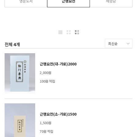
영문도서
근행요전
체험담
전체
4
개
근행요전(대-가로)2000
2,000원
100원 적립
근행요전(소-가로)1500
1,500원
70원 적립