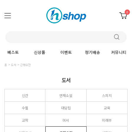
0
베스트
신상품
이벤트
정기배송
커뮤니티
홈
도서
근행요전
도서
신간
연재소설
스피치
수필
대담집
교육
교학
어서
미래부